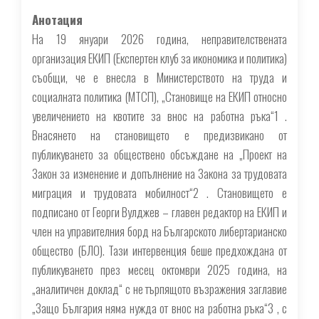
Анотация
На 19 януари 2026 година, неправителствената
организация ЕКИП (Експертен клуб за икономика и политика)
съобщи, че е внесла в Министерството на труда и
социалната политика (МТСП), „Становище на ЕКИП относно
увеличeнието на квотите за внос на работна ръка“1 .
Внасянето на становището е предизвикано от
публикуването за обществено обсъждане на „Проект на
Закон за изменение и допълнение на Закона за трудовата
миграция и трудовата мобилност“2 . Становището е
подписано от Георги Вулджев – главен редактор на ЕКИП и
член на управителния борд на Българското либертарианско
общество (БЛО). Тази интервенция беше предхождана от
публикуването през месец октомври 2025 година, на
„аналитичен доклад“ с не търпящото възражения заглавие
„Защо България няма нужда от внос на работна ръка“3 , с