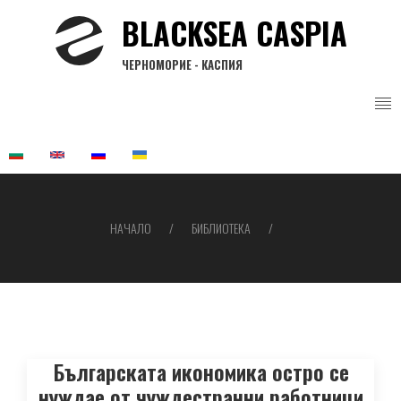
Премини
BLACKSEA CASPIA
към
основното
ЧЕРНОМОРИЕ - КАСПИЯ
съдържание
НАЧАЛО
БИБЛИОТЕКА
Breadcrumb
Българската икономика остро се
нуждае от чуждестранни работници