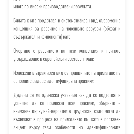
много по-високи производствени резултати.
Бялата книга представя в систематизиран вид съвременна
концепция за развитие на човешките ресурси (обхват и
съдържателни компоненти) като:
Очертано е развитието на тази концепция и нейното
утвърждаване в европейски и световен план;
Изложени в атрактивен вид са принципите на прилагане на
основните видове идентифицирани практики;
Дадени са методически указания как да се подготвят и
успешно да се приложат тези практики, обърнато е
внимание върху най-вероятните трудности, които могат да
възникнат в процеса на прилагането им, като е поставен
акцент върху тези особености на идентифицираните