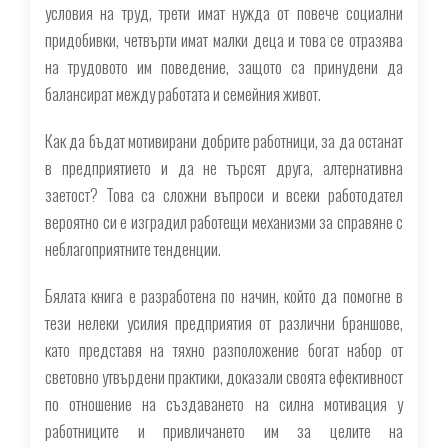
условия на труд, трети имат нужда от повече социални
придобивки, четвърти имат малки деца и това се отразява
на трудовото им поведение, защото са принудени да
балансират между работата и семейния живот.
Как да бъдат мотивирани добрите работници, за да останат
в предприятието и да не търсят друга, алтернативна
заетост? Това са сложни въпроси и всеки работодател
вероятно си е изградил работещи механизми за справяне с
неблагоприятните тенденции.
Бялата книга е разработена по начин, който да помогне в
тези нелеки усилия предприятия от различни браншове,
като представя на тяхно разположение богат набор от
световно утвърдени практики, доказали своята ефективност
по отношение на създаването на силна мотивация у
работниците и привличането им за целите на