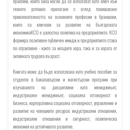
практики, които биха могли да се използват като ключ към
тяхното успешно прилагане с оглед повишаване
привлекателността на основните професии в браншови,
които са ключови за развитие на българската
икономикаКСО е цялостна политика на предприятието. КСО
формира позитивен публичен имидж и предприятието става
по-атрактивно - както за младите хора, така и за хората от
активната трудова възраст.
Книгата може да бъде използвана като учебно пособие за
студенти в бакалавърски и магистърски програми при
изучаването на дисциплини като мениджмънт,
индустриален мениджмънт, социална отговорност в
бизнеса, корпоративна социална отговорност, управление и
развитие на човешките ресурси, индустриални отношения,
индустриални отношения и сигурност, политическа
икономия на устойчивото развитие.