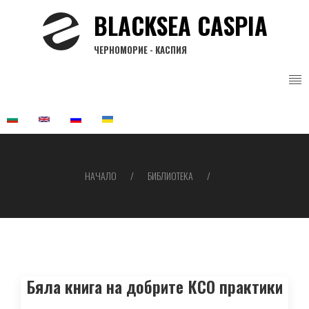
Премини
BLACKSEA CASPIA
към
основното
ЧЕРНОМОРИЕ - КАСПИЯ
съдържание
НАЧАЛО
БИБЛИОТЕКА
Breadcrumb
Бяла книга на добрите КСО практики