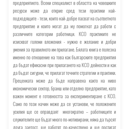
предприятието. Всеки специалист в областта на човешките
ресурси може да открие сред тези практики най-
подходящите - тези, които най-добре пасват на съответното
предприятие и които могат да му помогнат да работи с
различните категории работници. КСО практиките не
изискват големи вложения - нужно е желание и добри
умения за правилното им прилагане. Бялата книга е полезна
именно по отношение на това как българските предприятия
да бъдат ефикасни при прилагането на КСО дейности и как
да бъдат сигурни, че прилагат точните стратегии и практики.
Преценката може да бъде направена както на ниво
икономически сектор, бранш или отделно предприятие, като
важен момент е готовността за експериментиране с КСО.
Само по този начин може да се установи, че положените
усилия ще се оправдаят многократно – работниците и
служителите ще бъдат много по-мотивирани, няма да търсят
друга заетост, ще работят по-качествено и ще постигат