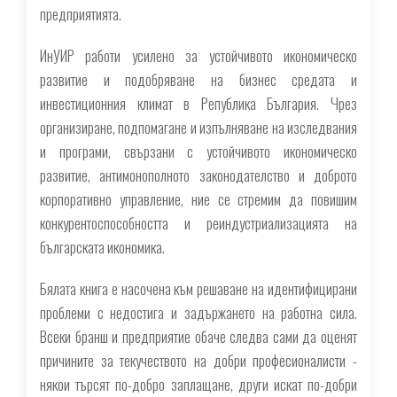
предприятията.
ИнУИР работи усилено за устойчивото икономическо
развитие и подобряване на бизнес средата и
инвестиционния климат в Република България. Чрез
организиране, подпомагане и изпълняване на изследвания
и програми, свързани с устойчивото икономическо
развитие, антимонополното законодателство и доброто
корпоративно управление, ние се стремим да повишим
конкурентоспособността и реиндустриализацията на
българската икономика.
Бялата книга е насочена към решаване на идентифицирани
проблеми с недостига и задържането на работна сила.
Всеки бранш и предприятие обаче следва сами да оценят
причините за текучеството на добри професионалисти -
някои търсят по-добро заплащане, други искат по-добри