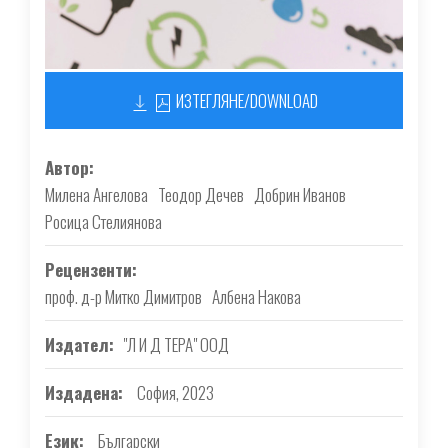
ИЗТЕГЛЯНЕ/DOWNLOAD
Автор
Милена Ангелова
Теодор Дечев
Добрин Иванов
Росица Стелиянова
Рецензенти
проф. д-р Митко Димитров
Албена Накова
Издател
"Л И Д ТЕРА" ООД
Издадена
София, 2023
Език
Български