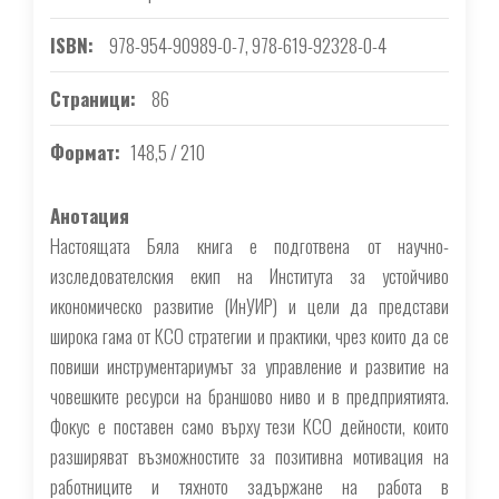
ISBN
978-954-90989-0-7, 978-619-92328-0-4
Страници
86
Формат
148,5 / 210
Анотация
Настоящата Бяла книга е подготвена от научно-
изследователския екип на Института за устойчиво
икономическо развитие (ИнУИР) и цели да представи
широка гама от КСО стратегии и практики, чрез които да се
повиши инструментариумът за управление и развитие на
човешките ресурси на браншово ниво и в предприятията.
Фокус е поставен само върху тези КСО дейности, които
разширяват възможностите за позитивна мотивация на
работниците и тяхното задържане на работа в