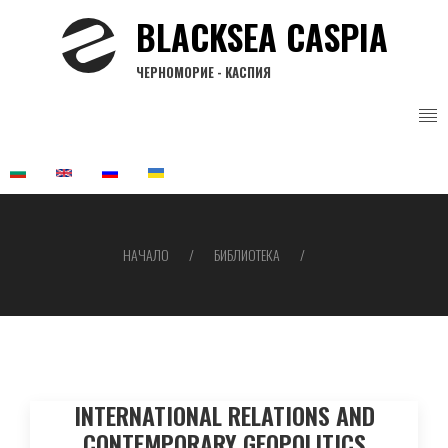
Премини
BLACKSEA CASPIA
към
основното
ЧЕРНОМОРИЕ - КАСПИЯ
съдържание
НАЧАЛО
БИБЛИОТЕКА
Breadcrumb
INTERNATIONAL RELATIONS AND
CONTEMPORARY GEOPOLITICS