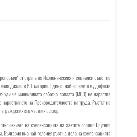
препоръки“ от страна на Икономическия и социален съвет на
лния диалог в Р. България. Един от най-големите му дефекти
твърди че минималната работна заплата (МРЗ) не нараства
а нарастването на Производителността на труда. Ръстът на
награжденията в частния сектор.
ъотношението на компенсацията на заетите спрямо Брутния
а, България има най-големия ръст на дела на компенсацията