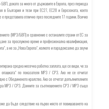
 БВП, докато за много от държавите в Европа, през периода
 в България и тези при ЕС27, ЕС28 и Еврозоната, което
е е представила отлично през последните 17 години. Всичко
ението (МРЗ/БВП) в сравнение с останалите страни от ЕС за
ащане за прослужено време и професионална квалификация,
па“, а не за „Нова Европа“, колкото и парадоксално да звучи
ентирана средна месечна работна заплата, ще се види, че за
 опашката“ по показателя МРЗ / СРЗ. Ако не се отчитат
но с Обединеното кралство. Ако се отчетат допълнителните
търа МРЗ / СРЗ. Данните за съотношението СРЗ / МРЗ също
може да бъде следствие на първо място от повишаването на