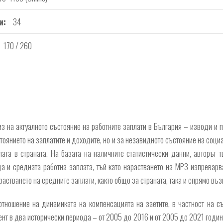
и
34
170 / 260
из на актуалното състояние на работните заплати в България – изводи и 
тоянието на заплатите и доходите, но и за незавидното състояние на социа
ата в страната. На базата на наличните статистически данни, авторът 
а и средната работна заплата, тъй като нарастването на МРЗ изпреварв
астването на средните заплати, както общо за страната, така и спрямо въз
отношение на динамиката на компенсацията на заетите, в частност на с
ент в два исторически периода – от 2005 до 2016 и от 2005 до 2021 годин