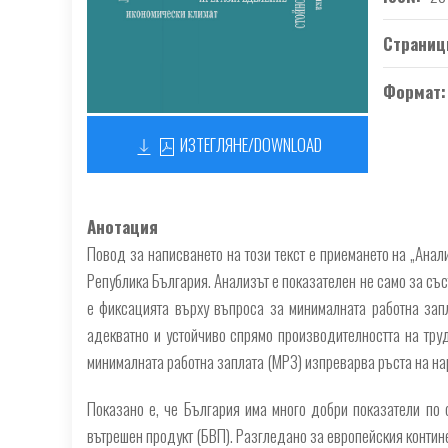
Страниц
Формат
ИЗТЕГЛЯНЕ/DOWNLOAD
Анотация
Повод за написването на този текст е приемането на „Анал
Република България. Анализът е показателен не само за със
е фиксацията върху въпроса за минималната работна запл
адекватно и устойчиво спрямо производителността на труд
минималната работна заплата (МРЗ) изпреварва ръста на нар
Показано е, че България има много добри показатели по 
вътрешен продукт (БВП). Разгледано за европейския контин