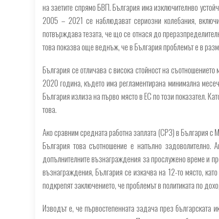
на заетите спрямо БВП. България има изключителнво устойч
2005 – 2021 се наблюдават сериозни колебания, включи
потвърждава тезата, че що се отнася до преразпределителн
това показва още веднъж, че в България проблемът е в разм
България се отличава с висока стойност на съотношението 
2020 година, където има регламентирана минимална месеч
България излиза на първо място в ЕС по този показател. Кат
това.
Ако сравним средната работна заплата (СРЗ) в България с М
България това съотношение е напълно задоволително. А
допълнителните възнаграждения за прослужено време и про
възнаграждения, България се изкачва на 12-то място, ка
подкрепят заключението, че проблемът в политиката по дох
Изводът е, че първостепенната задача през българската и