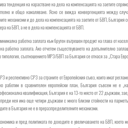
ива тенденция на нарастване на дела на компенсацията на заетите спрямо
телно и общо намаляване. Ясно се вижда конвергенцията между случая
ите механизми и до дела на компенсацията на заетите от БВП, България с
ера на БВП, а не в дела на компенсацията от БВП.
минимална работна заплата към брутен вътрешен продукт на глава от насел
на работна заплата. Ако отчетем съществуването на допълнително запл
о типология, съотношението МРЗ/БВП за България се отнася за „Стара Евро
РЗ и респективно СРЗ за страните от Европейския съюз, които имат реглам
ко работим в сравнителен европейски план, България съвсем не е „на
фесионална квалификация, България е на 13-то място от 22 държави, заед
то преди нея има още четири държави с много близки стойности на парме
одите в България не е в преразпределителните механизми.
кономика и пред политиката по доходите е увеличаването на БВП, което 