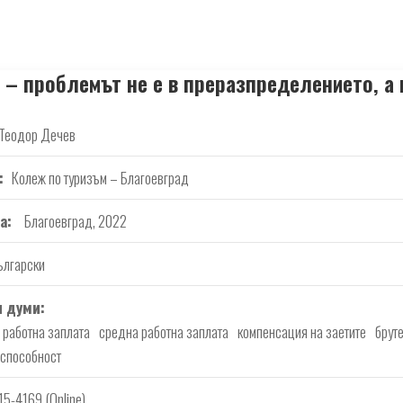
 – проблемът не е в преразпределението, а
Теодор Дечев
Колеж по туризъм – Благоевград
а
Благоевград, 2022
ългарски
 думи
 работна заплата
средна работна заплата
компенсация на заетите
брут
оспособност
15-4169 (Online)