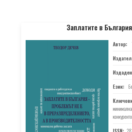
Заплатите в България
Автор
Издател
Издаден
Език
Б
Ключови
минимална
конкурент
ISSN
28