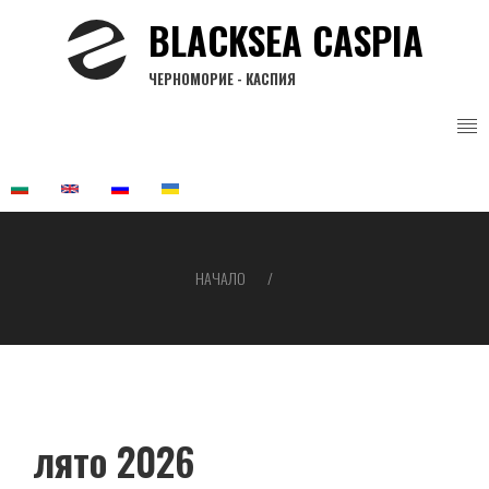
Премини
BLACKSEA CASPIA
към
основното
ЧЕРНОМОРИЕ - КАСПИЯ
съдържание
НАЧАЛО
Breadcrumb
лято 2026