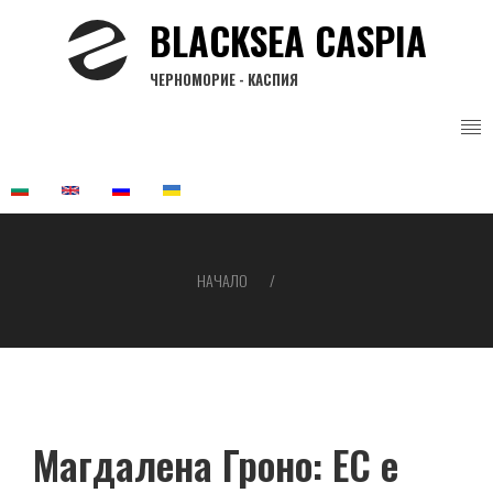
Премини
BLACKSEA CASPIA
към
основното
ЧЕРНОМОРИЕ - КАСПИЯ
съдържание
НАЧАЛО
Breadcrumb
Магдалена Гроно: ЕС е