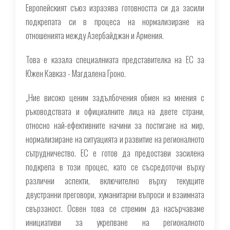
Европейският съюз изразява готовността си да засили
подкрепата си в процеса на нормализиране на
отношенията между Азербайджан и Армения.
Това е казала специалниата представителка на ЕС за
Южен Кавказ - Магдалена Гроно.
„Ние високо ценим задълбочения обмен на мнения с
ръководствата и официалните лица на двете страни,
относно най-ефективните начини за постигане на мир,
нормализиране на ситуацията и развитие на регионалното
сътрудничество. ЕС е готов да предостави засилена
подкрепа в този процес, като се съсредоточи върху
различни аспекти, включително върху текущите
двустранни преговори, хуманитарни въпроси и взаимната
свързаност. Освен това се стремим да насърчаваме
инициативи за укрепване на регионалното