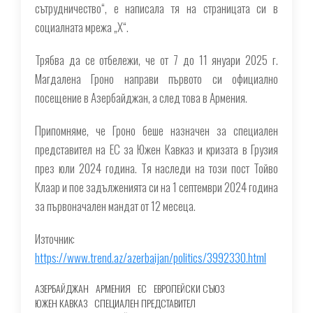
сътрудничество“, е написала тя на страницата си в
социалната мрежа „X“.
Трябва да се отбележи, че от 7 до 11 януари 2025 г.
Магдалена Гроно направи първото си официално
посещение в Азербайджан, а след това в Армения.
Припомняме, че Гроно беше назначен за специален
представител на ЕС за Южен Кавказ и кризата в Грузия
през юли 2024 година. Тя наследи на този пост Тойво
Клаар и пое задълженията си на 1 септември 2024 година
за първоначален мандат от 12 месеца.
Източник:
https://www.trend.az/azerbaijan/politics/3992330.html
АЗЕРБАЙДЖАН
АРМЕНИЯ
ЕС
ЕВРОПЕЙСКИ СЪЮЗ
ЮЖЕН КАВКАЗ
СПЕЦИАЛЕН ПРЕДСТАВИТЕЛ