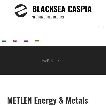
Премини
BLACKSEA CASPIA
към
основното
ЧЕРНОМОРИЕ - КАСПИЯ
съдържание
НАЧАЛО
Breadcrumb
METLEN Energy & Metals