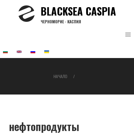
Премини
BLACKSEA CASPIA
към
основното
ЧЕРНОМОРИЕ - КАСПИЯ
съдържание
НАЧАЛО
Breadcrumb
нефтопродукты