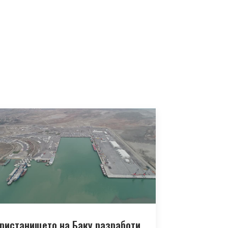
ристанището на Баку разработи