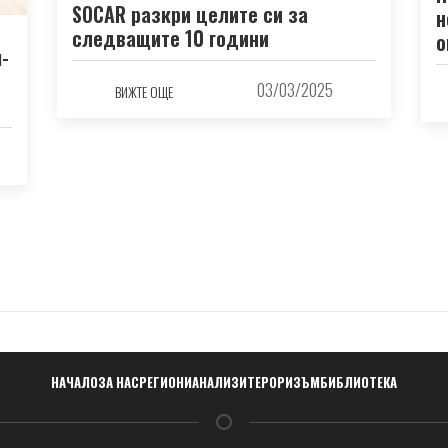
SOCAR разкри целите си за
н
следващите 10 години
о
-
03/03/2025
ВИЖТЕ ОЩЕ
Навигация
НАЧАЛО
ЗА НАС
РЕГИОНИ
АНАЛИЗИ
ТЕРОРИЗЪМ
БИБЛИОТЕКА