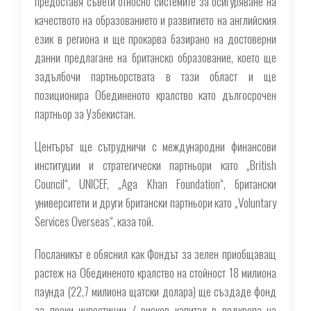
предоставя съвети относно системите за осигуряване на
качеството на образованието и развитието на английския
език в региона и ще прокарва базирано на достоверни
данни предлагане на британско образование, което ще
задълбочи партньорствата в тази област и ще
позиционира Обединеното кралство като дългосрочен
партньор за Узбекистан.
Центърът ще сътрудничи с международни финансови
институции и стратегически партньори като „British
Council“, UNICEF, „Aga Khan Foundation“, британски
университети и други британски партньори като „Voluntary
Services Overseas“, каза той.
Посланикът е обяснил как Фондът за зелен приобщаващ
растеж на Обединеното кралство на стойност 18 милиона
паунда (22,7 милиона щатски долара) ще създаде фонд
за преки инвестиции / рисков капитал в подкрепа на