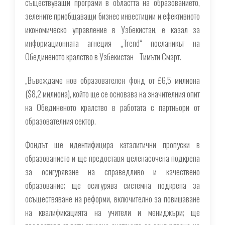
съществуващи програми в областта на образованието,
зелените приобщаващи бизнес инвестиции и ефективното
икономическо управление в Узбекистан, е казал за
информационната агнеция „Trend“ посланикът на
Обединеното кралство в Узбекистан - Тимъти Смарт.
„Въвеждаме нов образователен фонд от £6,5 милиона
($8,2 милиона), който ще се основава на значителния опит
на Обединеното кралство в работата с партньори от
образователния сектор.
Фондът ще идентифицира каталитични пропуски в
образованието и ще предоставя целенасочена подкрепа
за осигуряване на справедливо и качествено
образование; ще осигурява системна подкрепа за
осъществяване на реформи, включително за повишаване
на квалификацията на учители и мениджъри; ще