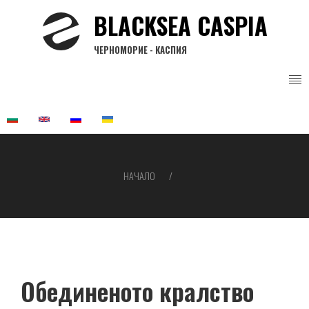
Премини
BLACKSEA CASPIA
към
основното
ЧЕРНОМОРИЕ - КАСПИЯ
съдържание
НАЧАЛО
Breadcrumb
Обединеното кралство