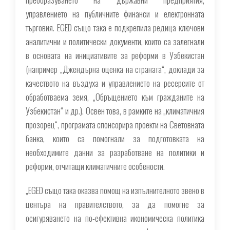
управлението на публичните финанси и електронната
търговия. EGED също така е подкрепила редица ключови
аналитични и политически документи, които са залегнали
в основата на инициативите за реформи в Узбекистан
(например „Джендърна оценка на страната“, доклади за
качеството на въздуха и управлението на ресерсите от
обработваема земя, „Обръщението към гражданите на
Узбекистан“ и др.). Освен това, в рамките на „климатичния
прозорец“, програмата спонсорира проекти на Световната
банка, които са помогнали за подготовката на
необходимите данни за разработване на политики и
реформи, отчитащи климатичните особености.
„EGED също така оказва помощ на изпълнителното звено в
центъра на правителството, за да помогне за
осигуряването на по-ефективна икономическа политика