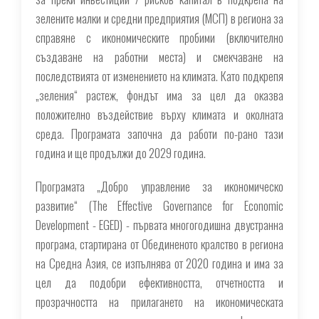
зелените малки и средни предприятия (МСП) в региона за
справяне с икономическите пробими (включително
създаване на работни места) и смекчаване на
последствията от изменението на климата. Като подкрепя
„зеления“ растеж, фондът има за цел да оказва
положително въздействие върху климата и околната
среда. Програмата започна да работи по-рано тази
година и ще продължи до 2029 година.
Програмата „Добро управление за икономическо
развитие“ (The Effective Governance for Economic
Development - EGED) - първата многогодишна двустранна
програма, стартирана от Обединеното кралство в региона
на Средна Азия, се изпълнява от 2020 година и има за
цел да подобри ефективността, отчетността и
прозрачността на прилагането на икономическата