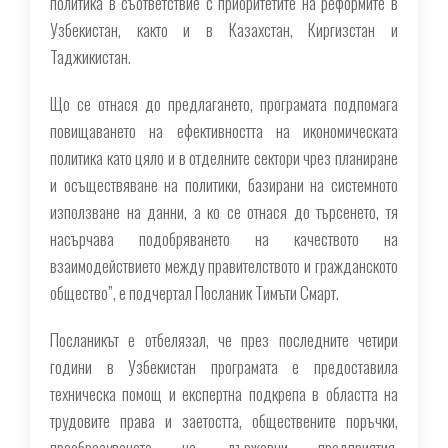
политика в съответствие с приоритетите на реформите в
Узбекистан, както и в Казахстан, Киргизстан и
Таджикистан.
Що се отнася до предлагането, програмата подпомага
повищаването на ефективността на икономическата
политика като цяло и в отделните сектори чрез планиране
и осъществяване на политики, базирани на системното
използване на данни, а ко се отнася до търсенето, тя
насърчава подобряването на качеството на
взаимодействието между правителството и гражданското
общество”, е подчертал Посланик Тимъти Смарт.
Посланикът е отбелязал, че през последните четири
години в Узбекистан програмата е предоставила
техническа помощ и експертна подкрепа в областта на
трудовите права и заетостта, обществените поръчки,
преобразуването на държавни предприятия,