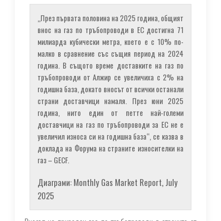
„През първата половина на 2025 година, общият
внос на газ по тръбопроводи в ЕС достигна 71
милиарда кубически метра, което е с 10% по-
малко в сравнение със същия период на 2024
година. В същото време доставките на газ по
тръбопроводи от Алжир се увеличиха с 2% на
годишна база, докато вносът от всички останали
страни доставчици намаля. През юни 2025
година, нито един от петте най-големи
доставчици на газ по тръбопроводи за ЕС не е
увеличил износа си на годишна база“, се казва в
доклада на Форума на страните износителки на
газ – GECF.
Диаграми: Monthly Gas Market Report, July
2025