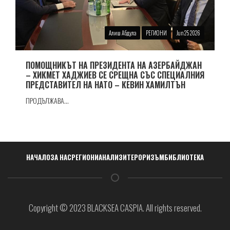
Алиш Абдула
РЕГИОНИ
Jun 25 2026
ПОМОЩНИКЪТ НА ПРЕЗИДЕНТА НА АЗЕРБАЙДЖАН
– ХИКМЕТ ХАДЖИЕВ СЕ СРЕЩНА СЪС СПЕЦИАЛНИЯ
ПРЕДСТАВИТЕЛ НА НАТО – КЕВИН ХАМИЛТЪН
ПРОДЪЛЖАВА...
Навигация
НАЧАЛО
ЗА НАС
РЕГИОНИ
АНАЛИЗИ
ТЕРОРИЗЪМ
БИБЛИОТЕКА
Copyright © 2023 BLACKSEA CASPIA. All rights reserved.