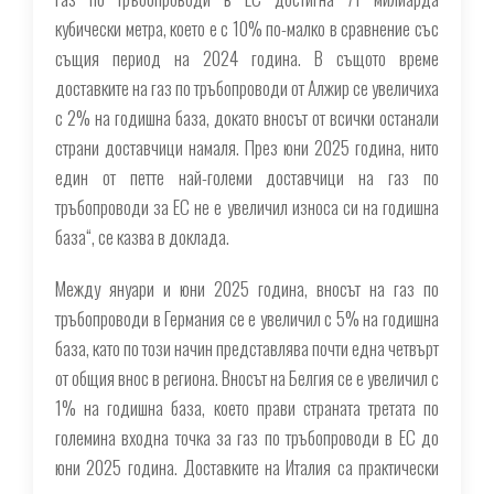
кубически метра, което е с 10% по-малко в сравнение със
същия период на 2024 година. В същото време
доставките на газ по тръбопроводи от Алжир се увеличиха
с 2% на годишна база, докато вносът от всички останали
страни доставчици намаля. През юни 2025 година, нито
един от петте най-големи доставчици на газ по
тръбопроводи за ЕС не е увеличил износа си на годишна
база“, се казва в доклада.
Между януари и юни 2025 година, вносът на газ по
тръбопроводи в Германия се е увеличил с 5% на годишна
база, като по този начин представлява почти една четвърт
от общия внос в региона. Вносът на Белгия се е увеличил с
1% на годишна база, което прави страната третата по
големина входна точка за газ по тръбопроводи в ЕС до
юни 2025 година. Доставките на Италия са практически