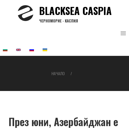
Премини
BLACKSEA CASPIA
към
основното
ЧЕРНОМОРИЕ - КАСПИЯ
съдържание
НАЧАЛО
Breadcrumb
През юни, Азербайджан е