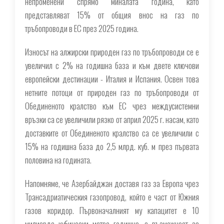
непроменени спрямо миналата година, като
представляват 15% от общия внос на газ по
тръбопроводи в ЕС през 2025 година.
Износът на алжирски природен газ по тръбопроводи се е
увеличил с 2% на годишна база и към двете ключови
европейски дестинации - Италия и Испания. Освен това
нетните потоци от природен газ по тръбопроводи от
Обединеното кралство към ЕС чрез междусистемни
връзки са се увеличили рязко от април 2025 г. насам, като
доставките от Обединеното кралство са се увеличили с
15% на годишна база до 2,5 млрд. куб. м през първата
половина на годината.
Напомняме, че Азербайджан доставя газ за Европа чрез
Трансадриатическия газопровод, който е част от Южния
газов коридор. Първоначалният му капацитет е 10
милиарда кубически метра годишно, с възможност за