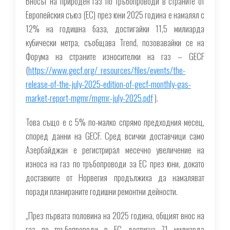
Вносът на природен газ по тръбопроводи в страните от
Европейския съюз (ЕС) през юни 2025 година е намалял с
12% на годишна база, достигайки 11,5 милиарда
кубически метра, съобщава Trend, позовавайки се на
Форума на страните износителки на газ – GECF
(
https://www.gecf.org/_resources/files/events/the-
release-of-the-july-2025-edition-of-gecf-monthly-gas-
market-report-mgmr/mgmr-july-2025.pdf
).
Това също е с 5% по-малко спрямо предходния месец,
според данни на GECF. Сред всички доставчици само
Азербайджан е регистрирал месечно увеличение на
износа на газ по тръбопроводи за ЕС през юни, докато
доставките от Норвегия продължиха да намаляват
поради планираните годишни ремонтни дейности.
„През първата половина на 2025 година, общият внос на
газ по тръбопроводи в ЕС достигна 71 милиарда