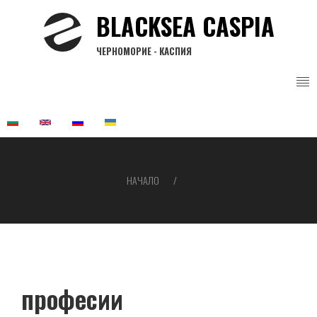
Премини
BLACKSEA CASPIA
към
основното
ЧЕРНОМОРИЕ - КАСПИЯ
съдържание
НАЧАЛО
Breadcrumb
професии