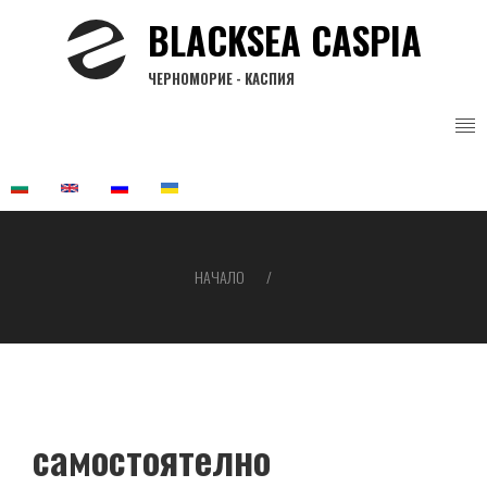
Премини
BLACKSEA CASPIA
към
основното
ЧЕРНОМОРИЕ - КАСПИЯ
съдържание
НАЧАЛО
Breadcrumb
самостоятелно