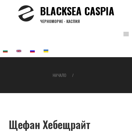
Премини
BLACKSEA CASPIA
към
основното
ЧЕРНОМОРИЕ - КАСПИЯ
съдържание
НАЧАЛО
Breadcrumb
Щефан Хебещрайт