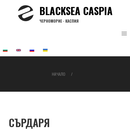
Премини
BLACKSEA CASPIA
към
основното
ЧЕРНОМОРИЕ - КАСПИЯ
съдържание
НАЧАЛО
Breadcrumb
СЪРДАРЯ