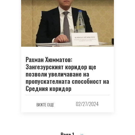
Рахман Хюмматов:
Зангезурският коридор ще
позволи увеличаване на
пропускателната способност на
Средния коридор
02/27/2024
ВИЖТЕ ОЩЕ
Page 1
Next
››