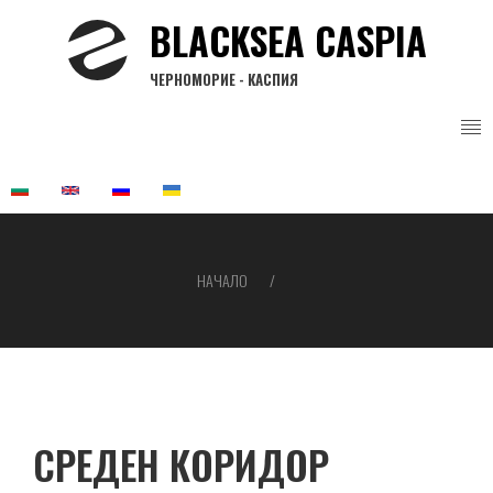
Премини
BLACKSEA CASPIA
към
основното
ЧЕРНОМОРИЕ - КАСПИЯ
съдържание
НАЧАЛО
Breadcrumb
СРЕДЕН КОРИДОР