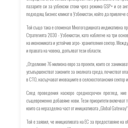
пазарите си за узбекски стоки чрез режима GSP+ и се ан
подходящ бизнес климат в Узбекистан, който да привлече 
Той също така е споменал Многогодишната индикативна прог
Стратегията 2030 - Узбекистан, като наблегне на три осно
на икономиката и устойчив агро- хранителния сектор. Межд
и правата на човека, допълват тези области.
„Отделихме 76 милиона евро за проекти, които се занимава
усъвършенстват законите за околната среда, почистват оп
в СТО, насърчават иновациите в селскостопанския сектор и 
След проведения наскоро средносрочен преглед, ние
същевременно добавяме нови. Тези приоритети включват те
които са неразделна част от инициативата „Global Gateway“
Той е заявил, че инициативата на ЕС за предоставяне на 