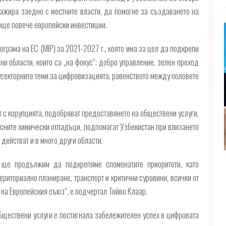
гажира заедно с местните власти, да помогне за създаването на
още повече европейски инвестиции.
рама на ЕС (MIP) за 2021-2027 г., която има за цел да подкрепи
вни области, които са „на фокус“: добро управление, зелен преход
усекторните теми за цифровизацията, равенството между половете
т с корупцията, подобряват предоставянето на обществени услуги,
асните химически отпадъци, подпомагат Узбекистан при влизането
действат и в много други области.
 ще продължим да подкрепяме споменатите приоритети, като
риториално планиране, транспорт и критични суровини, всички от
 на Европейския съюз“, е подчертал Тойво Клаар.
обществени услуги е постигнала забележителен успех в цифровата