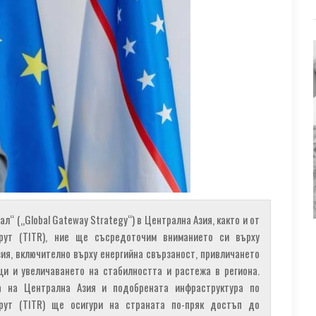
ал“ („Global Gateway Strategy“) в Централна Азия, както и от
рут (TITR), ние ще съсредоточим вниманието си върху
ия, включително върху енергийна свързаност, привличането
ци и увеличаването на стабилността и растежа в региона.
а на Централна Азия и подобрената инфраструктура по
рут (TITR) ще осигури на страната по-пряк достъп до