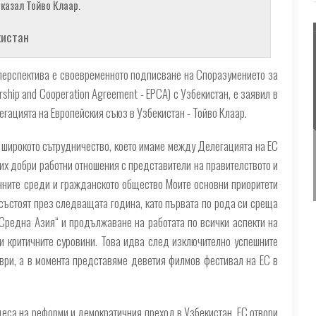
 казал Тойво Клаар.
кистан
 перспектива е своевременното подписване на Споразумението за
ship and Cooperation Agreement - EPCA) с Узбекистан, е заявил в
егацията на Европейския съюз в Узбекистан - Тойво Клаар.
 широкото сътрудничество, което имаме между Делегацията на ЕС
вих добри работни отношения с представители на правителството и
ичните среди и гражданското общество Моите основни приоритети
 състоят през следващата година, като първата по рода си среща
 Средна Азия“ и продължаване на работата по всички аспекти на
и критичните суровини. Това идва след изключително успешните
ври, а в момента представяме деветия филмов фестивал на ЕС в
цеса на реформи и демократичния преход в Узбекистан. ЕС отвори