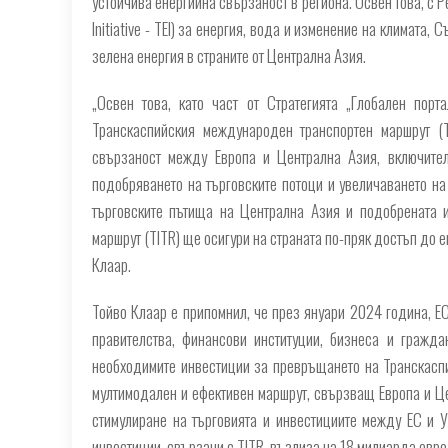
устойчива енергийна свързаност в региона. Освен това, с 
Initiative - TEI) за енергия, вода и изменение на климат
зелена енергия в страните от Централна Азия.
„Освен това, като част от Стратегията „Глобален порта
Транскаспийския международен транспортен маршрут (
свързаност между Европа и Централна Азия, включител
подобряването на търговските потоци и увеличаването на 
търговските пътища на Централна Азия и подобрената 
маршрут (TITR) ще осигури на страната по-пряк достъп до 
Клаар.
Тойво Клаар е припомнил, че през януари 2024 година, Е
правителства, финансови институции, бизнеса и гражд
необходимите инвестиции за превръщането на Транскаспи
мултимодален и ефективен маршрут, свързващ Европа и Це
стимулиране на търговията и инвестициите между ЕС и 
инвестиции, свързани с TITR, възлиза на 18 милиарда евро