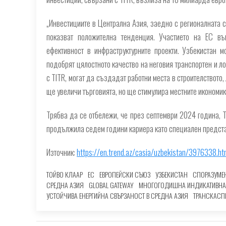
„Инвестициите в Централна Азия, заедно с регионалната с
показват положителна тенденция. Участието на ЕС въ
ефективност в инфраструктурните проекти. Узбекистан 
подобрят цялостното качество на неговия транспортен и ло
с TITR, могат да създадат работни места в строителството
ще увеличи търговията, но ще стимулира местните икономик
Трябва да се отбележи, че през септември 2024 година, 
продължила седем години кариера като специален представ
Източник:
https://en.trend.az/casia/uzbekistan/3976338.ht
ТОЙВО КЛААР
ЕС
ЕВРОПЕЙСКИ СЪЮЗ
УЗБЕКИСТАН
СПОРАЗУМЕН
СРЕДНА АЗИЯ
GLOBAL GATEWAY
МНОГОГОДИШНА ИНДИКАТИВНА
УСТОЙЧИВА ЕНЕРГИЙНА СВЪРЗАНОСТ В СРЕДНА АЗИЯ
ТРАНСКАСП