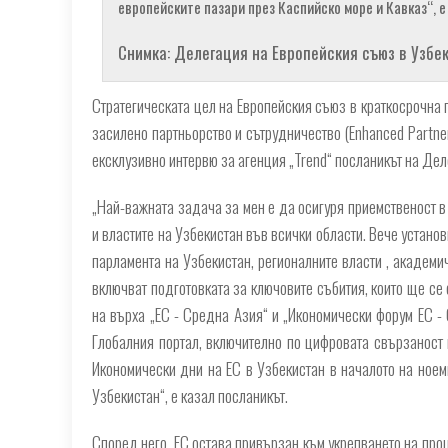
европейските пазари през Каспийско море и Кавказ“, е
Снимка: Делегация на Европейския съюз в Узбе
Стратегическата цел на Европейския съюз в краткосрочна
засилено партньорство и сътрудничество (Enhanced Partner
ексклузивно интервю за агенция „Trend“ посланикът на Дел
„Най-важната задача за мен е да осигуря приемственост в
и властите на Узбекистан във всички области. Вече устано
парламента на Узбекистан, регионалните власти , академ
включват подготовката за ключовите събития, които ще се
на върха „ЕС - Средна Азия“ и „Икономически форум ЕС -
Глобалния портал, включително по цифровата свързаност 
Икономически дни на ЕС в Узбекистан в началото на ноем
Узбекистан“, е казал посланикът.
Според него, ЕС остава привързан към укрепването на про