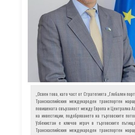
„Освен това, като част от Стратегията „Глобален порт
Транскаспийския международен транспортен марш
повишената свързаност между Европа и Централна Аз
на инвестиции, подобряването на търговските пото
Узбекистан е ключов играч в търговските пътищ
Транскаспийския международен транспортен марш