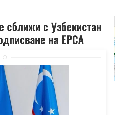
се сближи с Узбекистан
одписване на EPCA