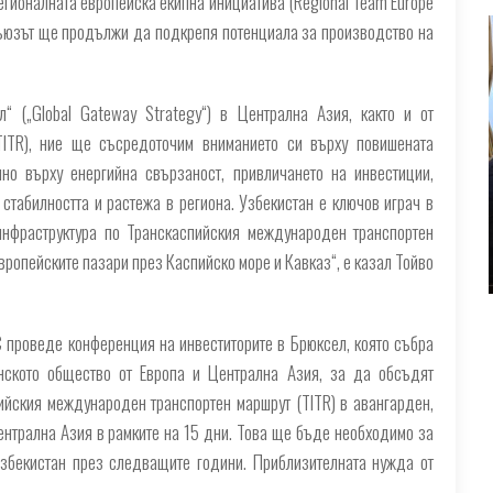
Регионалната европейска екипна инициатива (Regional Team Europe
а, Съюзът ще продължи да подкрепя потенциала за производство на
л“ („Global Gateway Strategy“) в Централна Азия, както и от
TITR), ние ще съсредоточим вниманието си върху повишената
но върху енергийна свързаност, привличането на инвестиции,
стабилността и растежа в региона. Узбекистан е ключов играч в
инфраструктура по Транскаспийския международен транспортен
европейските пазари през Каспийско море и Кавказ“, е казал Тойво
С проведе конференция на инвеститорите в Брюксел, която събра
анското общество от Европа и Централна Азия, за да обсъдят
йския международен транспортен маршрут (TITR) в авангарден,
нтрална Азия в рамките на 15 дни. Това ще бъде необходимо за
Узбекистан през следващите години. Приблизителната нужда от
.