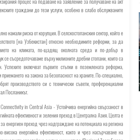
изирания процес на подаване на заявление за получаване на акт
екските граждани до тези услуги, особено в слабо обслужваните
лно намали риска от корупция. В селскостопанския сектор, който е
елството [на Узбекистан] относно необходимите реформи, за да
ението на климата, по-щадящ околната среда и по-добър в
ук се съсредоточаваме върху милионите дребни стопани, които са
н. Успехите включват първите стъпки в поземлената реформа,
и приемането на закона за безопасност на храните. По-специално,
брят производството си с технически съвети, преференциални
зал Посланикът.
Connectivity in Central Asia - Устойчива енергийна свързаност в
гийната ефективност и зеления преход в Централна Азия. Целта е
м за енергиен преход чрез надграждане на потенциала на региона
о-висока енергийна ефективност, както и чрез насърчаване на