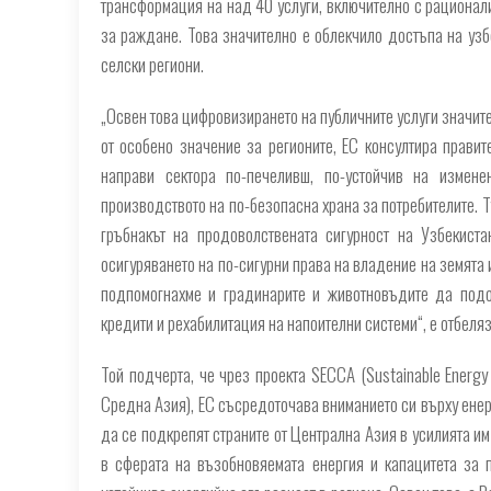
трансформация на над 40 услуги, включително с рационал
за раждане. Това значително е облекчило достъпа на узб
селски региони.
„Освен това цифровизирането на публичните услуги значите
от особено значение за регионите, ЕС консултира правит
направи сектора по-печеливш, по-устойчив на измен
производството на по-безопасна храна за потребителите. Т
гръбнакът на продоволствената сигурност на Узбекиста
осигуряването на по-сигурни права на владение на земята 
подпомогнахме и градинарите и животновъдите да подо
кредити и рехабилитация на напоителни системи“, е отбеля
Той подчерта, че чрез проекта SECCA (Sustainable Energy 
Средна Азия), ЕС съсредоточава вниманието си върху енер
да се подкрепят страните от Централна Азия в усилията и
в сферата на възобновяемата енергия и капацитета за п