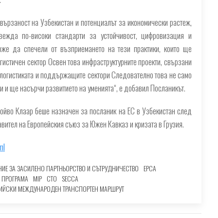
вързаност на Узбекистан и потенциалът за икономически растеж,
вежда по-високи стандарти за устойчивост, цифровизация и
може да спечели от възприемането на тези практики, които ще
гистичен сектор Освен това инфраструктурните проекти, свързани
, логистиката и поддържащите сектори Следователно това не само
и и ще насърчи развитието на уменията“, е добавил Посланикът.
Тойво Клаар беше назначен за посланик на ЕС в Узбекистан след
ител на Европейския съюз за Южен Кавказ и кризата в Грузия.
ml
ИЕ ЗА ЗАСИЛЕНО ПАРТНЬОРСТВО И СЪТРУДНИЧЕСТВО
EPCA
 ПРОГРАМА
MIP
СТО
SECCA
ИЙСКИ МЕЖДУНАРОДЕН ТРАНСПОРТЕН МАРШРУТ