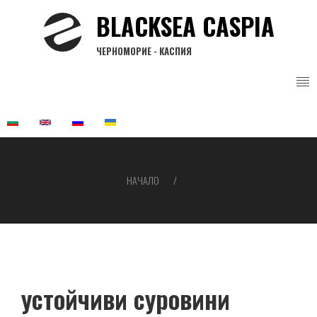
Премини
BLACKSEA CASPIA
към
основното
ЧЕРНОМОРИЕ - КАСПИЯ
съдържание
НАЧАЛО
Breadcrumb
устойчиви суровини