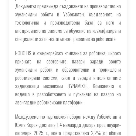
Документът предвижда създаването на производство на
хуманоидни роботи в Узбекистан, създаването на
технологична и производствена база за него и
внедряването на система за обучение на квалифицирани
специалисти за по-нататъшното развитие на роботиката.
ROBOTIS е южнокорейска компания за роботика, широко
призната на световните пазари заради своите
хуманоидни роботи и образователни и промишлени
роботизирани системи, както и заради интелигентните
задвижващи механизми DYNAMIXEL. Компанията е
водеща в разработването и пускането на пазара на
авангардни роботизирани платформи.
Междувременно търговският оборот между Узбекистан и
Южна Корея достигна 1,4 милиарда долара през януари-
октомври 2025 г., което представлява 2,2% от общия