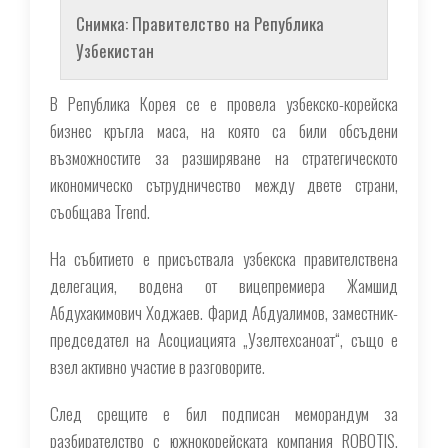
Снимка: Правителство на Република
Узбекистан
В Република Корея се е провела узбекско-корейска
бизнес кръгла маса, на която са били обсъдени
възможностите за разширяване на стратегическото
икономическо сътрудничество между двете страни,
съобщава Trend.
На събитието е присъствала узбекска правителствена
делегация, водена от вицепремиера Жамшид
Абдухакимович Ходжаев. Фарид Абдуалимов, заместник-
председател на Асоциацията „Узелтехсаноат“, също е
взел активно участие в разговорите.
След срещите е бил подписан меморандум за
разбирателство с южнокорейската компания ROBOTIS.