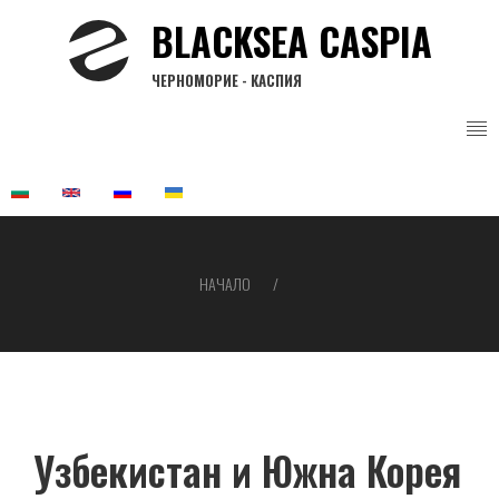
Премини
BLACKSEA CASPIA
към
основното
ЧЕРНОМОРИЕ - КАСПИЯ
съдържание
НАЧАЛО
Breadcrumb
Узбекистан и Южна Корея