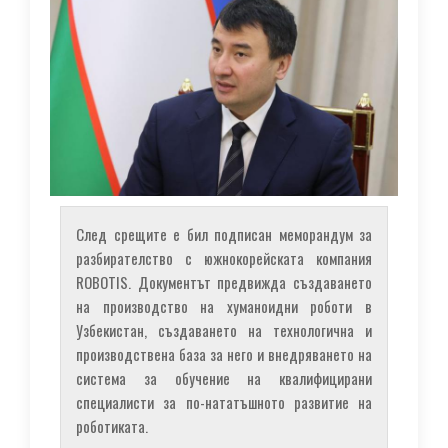
След срещите е бил подписан меморандум за
разбирателство с южнокорейската компания
ROBOTIS. Документът предвижда създаването
на производство на хуманоидни роботи в
Узбекистан, създаването на технологична и
производствена база за него и внедряването на
система за обучение на квалифицирани
специалисти за по-нататъшното развитие на
роботиката.