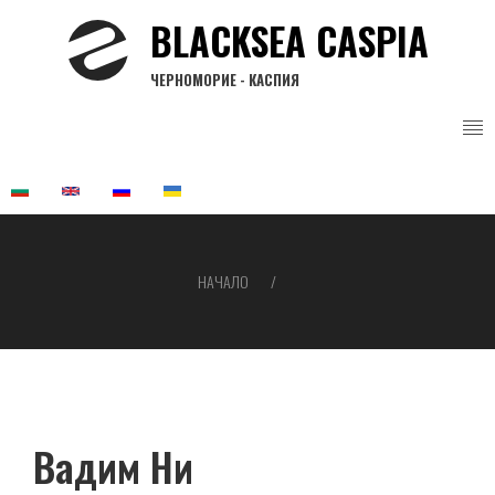
Премини
BLACKSEA CASPIA
към
основното
ЧЕРНОМОРИЕ - КАСПИЯ
съдържание
НАЧАЛО
Breadcrumb
Вадим Ни