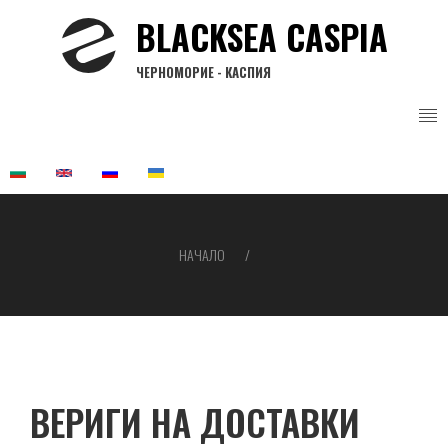
Премини
BLACKSEA CASPIA
към
основното
ЧЕРНОМОРИЕ - КАСПИЯ
съдържание
НАЧАЛО
Breadcrumb
ВЕРИГИ НА ДОСТАВКИ