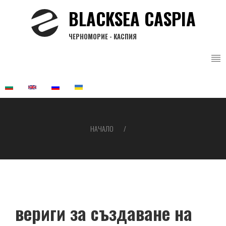
Премини
BLACKSEA CASPIA
към
основното
ЧЕРНОМОРИЕ - КАСПИЯ
съдържание
НАЧАЛО
Breadcrumb
вериги за създаване на