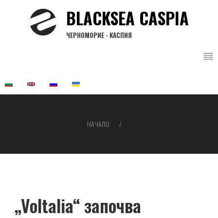
Премини
BLACKSEA CASPIA
към
основното
ЧЕРНОМОРИЕ - КАСПИЯ
съдържание
НАЧАЛО
Breadcrumb
„Voltalia“ започва