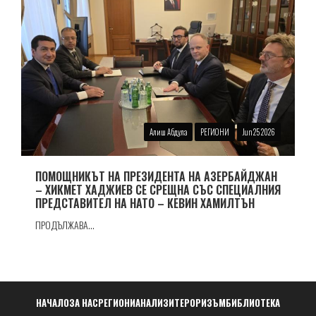
Алиш Абдула
РЕГИОНИ
Jun 25 2026
ПОМОЩНИКЪТ НА ПРЕЗИДЕНТА НА АЗЕРБАЙДЖАН
– ХИКМЕТ ХАДЖИЕВ СЕ СРЕЩНА СЪС СПЕЦИАЛНИЯ
ПРЕДСТАВИТЕЛ НА НАТО – КЕВИН ХАМИЛТЪН
ПРОДЪЛЖАВА...
Навигация
НАЧАЛО
ЗА НАС
РЕГИОНИ
АНАЛИЗИ
ТЕРОРИЗЪМ
БИБЛИОТЕКА