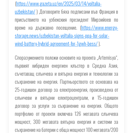
(
https://www.gazeta.uz/en/2025/03/14/voltalia-
uzbekistan/
) Договорите бяха подписани във Франция в
присъствието на узбекския президент Мирзийоев по
време на държавно посещение. (
https://www.energy-
storage.news/uzbekistan-voltalia-signs-ppa-for-solar-
wind-battery-hybrid-agreement-for-1gwh-bess/
).
Споразумението положи основите на проекта „Artemisya“,
първият хибриден енергиен клъстер в Средна Азия,
съчетаващ слънчева и вятърна енергия и технологии за
съхранение на енергия. Партньорството се основава на
25-годишен договор за електроенергия, произведена от
слънчеви и вятърни електроцентрали, и 15-годишен
договор за услуги за съхранение на енергия. Общото
портфолио от проекти включва 126 мегавата слънчева
мощност, 300 мегавата вятърна енергия и системи за
съхранение на батерии с обща мощност 100 мегавата/200