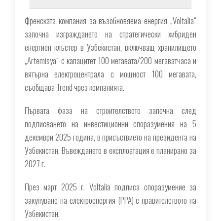
Френската компания за възобновяема енергия „Voltalia“
започна изграждането на стратегически хибриден
енергиен клъстер в Узбекистан, включващ хранилището
„Artemisya“ с капацитет 100 мегавата/200 мегаватчаса и
вятърна електроцентрала с мощност 100 мегавата,
съобщава Trend чрез компанията.
Първата фаза на строителството започна след
подписването на инвестиционни споразумения на 5
декември 2025 година, в присъствието на президента на
Узбекистан. Въвеждането в експлоатация е планирано за
2027 г.
През март 2025 г. Voltalia подписа споразумение за
закупуване на електроенергия (PPA) с правителството на
Узбекистан.