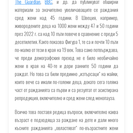
The Guardian
,
BBC
, и др. да публикуват обширни
материали за значително увеличаващите се раждания
сред жени над 45 години. В Швеция, например,
живородените деца на 1000 жени между 47 и 50 години
през 2022 г. са над 10 пъти повече в сравнение с преди 5
десетилетия. Както показва Фигура 1, те са и почти 10 пъти
по-малко от тези в края на 19 век. Това само потвърждава,
че преди демографския преход не е било необичайно
жени в края на 40-те и дори ранните 50 години да
раждат. Но това са били предимно „изтърсаци“ на майки,
които вече са имали по-големи деца, докато сега голяма
част от ражданията са първи и са резултат от асистирана
репродукция, включително и сред жени след менопауза.
Всичко това поставя редица въпроси, включително каква
възраст е подходяща за раждане на дете и дали много
късните ражданията „овластяват“ по-възрастните жени