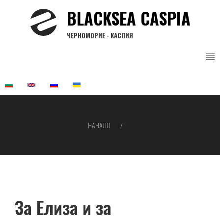
Премини
BLACKSEA CASPIA
към
основното
ЧЕРНОМОРИЕ - КАСПИЯ
съдържание
НАЧАЛО
Breadcrumb
За Елиза и за