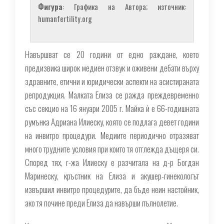
Фигура
: Графика на Автора; източник:
humanfertility.org
Навършват се 20 години от едно раждане, което
предизвика широк медиен отзвук и оживени дебати върху
здравните, етични и юридически аспекти на асистираната
репродукция. Малката Елиза се ражда преждевременно
със секцио на 16 януари 2005 г. Майка ѝ е 66-годишната
румънка Адриана Илиеску, която се подлага девет години
на инвитро процедури. Медиите периодично отразяват
много трудните условия при които тя отглежда дъщеря си.
Според тях, г-жа Илиеску е разчитала на д-р Богдан
Маринеску, кръстник на Елиза и акушер-гинекологът
извършил инвитро процедурите, да бъде неин настойник,
ако тя почине преди Елиза да навърши пълнолетие.