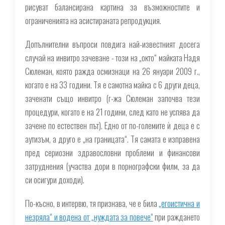
рисуват балансирана картина за възможностите и
ограниченията на асистираната репродукция.
Допълнителни въпроси повдига най-известният досега
случай на инвитро зачеване - този на „окто“ майката Надя
Сюлеман, която ражда осмизнаци на 26 януари 2009 г.,
когато е на 33 години. Тя е самотна майка с 6 други деца,
заченати също инвитро (г-жа Сюлеман започва тези
процедури, когато е на 21 години, след като не успява да
зачене по естествен път). Едно от по-големите ѝ деца е с
аутизъм, а друго е „на границата“. Тя самата е изправена
пред сериозни здравословни проблеми и финансови
затруднения (участва дори в порнографски филм, за да
си осигури доходи).
По-късно, в интервю, тя признава, че е била
„егоистична и
незряла“ и водена от „нуждата за повече“
при раждането