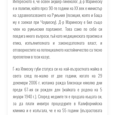
Интересното е, че освен акушер-гинеколог, д-р Маринеску
е и политик, който през 90-те години на XX век е министър
на здравеопазването на Румъния (позиция, която и баща
му е заемал при Чаушеску). Д-р Маринеску е бил също
член на румънския парламент. Това само по себе си
повдига много въпроси, тъй като медицинската практика и
етика, изпълнителната и законодателната власт, и
отговорностите на потенциалното настойничество са тясно
преплетени в този казус.
Г-жа Илиеску губи статуса си на най-възрастната майка в
света след по-малко от две години, когато на 29
декември 2006 г. испанка ражда близнаци няколко дни
преди 67-ия си рожден ден (майката е родена на 5
януари 1940 г.). Според медиите тя е продала къщата си,
за да плати инвитро процедурите в Калифорнийска
клиника и е излъгала, че е на 55 години (възрастовата