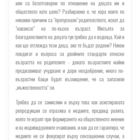
или са безотговорни по отношение на децата им и
обществото като цяло? Разбираемо е, че хора които по
някакви причини са "пропуснали" родителството, искат да
"наваксат" на по-късна възраст. Мисълта за
благоденствието на децата тук трябва да е водеща. Кой и
как ще отглежда тези деца, ако те бъдат родени? Някои
повдигат и въпроса за двойните стандарти относно
възрастта на родителите - докато възрастните майки
предизвикват учудване и дори неодобрение, много по-
възрастни бащи будят възхищение, че са запазили
„мъжествеността“ си.
Трябва да се замислим и върху това как асистираната
репродукция се отразява в медиите, предвид ролята,
която те играят при формирането на общественото мнение
и на индивидуалните очаквания, и как да се гарантира, че
медиите не се фокусират върху сензационни случаи, а