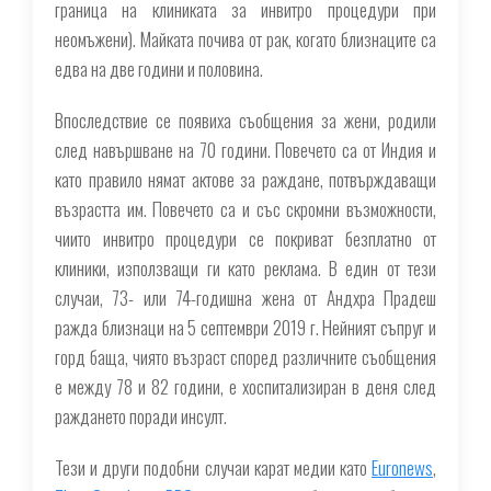
граница на клиниката за инвитро процедури при
неомъжени). Майката почива от рак, когато близнаците са
едва на две години и половина.
Впоследствие се появиха съобщения за жени, родили
след навършване на 70 години. Повечето са от Индия и
като правило нямат актове за раждане, потвърждаващи
възрастта им. Повечето са и със скромни възможности,
чиито инвитро процедури се покриват безплатно от
клиники, използващи ги като реклама. В един от тези
случаи, 73- или 74-годишна жена от Андхра Прадеш
ражда близнаци на 5 септември 2019 г. Нейният съпруг и
горд баща, чиято възраст според различните съобщения
е между 78 и 82 години, е хоспитализиран в деня след
раждането поради инсулт.
Тези и други подобни случаи карат медии като
Euronews
,