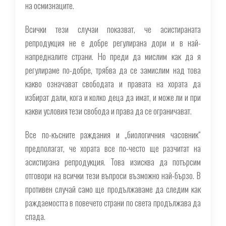
на осмизнаците.
Всички тези случаи показват, че асистираната
репродукция не е добре регулирана дори и в най-
напредналите страни. Но преди да мислим как да я
регулираме по-добре, трябва да се замислим над това
какво означават свободата и правата на хората да
избират дали, кога и колко деца да имат, и може ли и при
какви условия тези свобода и права да се ограничават.
Все по-късните раждания и „биологичния часовник“
предполагат, че хората все по-често ще разчитат на
асистирана репродукция. Това изисква да потърсим
отговори на всички тези въпроси възможно най-бързо. В
противен случай само ще продължаваме да следим как
раждаемостта в повечето страни по света продължава да
спада.