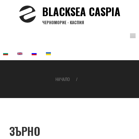
Премини
BLACKSEA CASPIA
към
основното
ЧЕРНОМОРИЕ - КАСПИЯ
съдържание
НАЧАЛО
Breadcrumb
ЗЪРНО