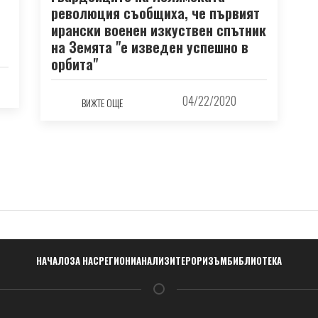
революция съобщиха, че първият
ирански военен изкуствен спътник
на Земята "е изведен успешно в
орбита"
04/22/2020
ВИЖТЕ ОЩЕ
Навигация
НАЧАЛО
ЗА НАС
РЕГИОНИ
АНАЛИЗИ
ТЕРОРИЗЪМ
БИБЛИОТЕКА