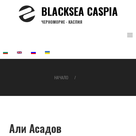
Премини
BLACKSEA CASPIA
към
основното
ЧЕРНОМОРИЕ - КАСПИЯ
съдържание
НАЧАЛО
Breadcrumb
Али Асадов