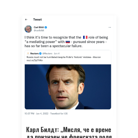
Карл Билдт: „Мисля, че е време
да признаем че френската роля