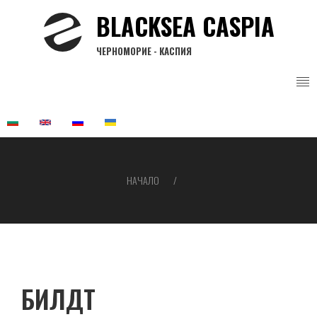
Премини
BLACKSEA CASPIA
към
основното
ЧЕРНОМОРИЕ - КАСПИЯ
съдържание
НАЧАЛО
Breadcrumb
БИЛДТ