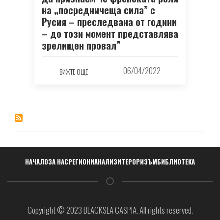
на „посредничеща сила” с
Русия – преследвана от години
– до този момент представлява
зрелищен провал”
06/04/2022
ВИЖТЕ ОЩЕ
Навигация
НАЧАЛО
ЗА НАС
РЕГИОНИ
АНАЛИЗИ
ТЕРОРИЗЪМ
БИБЛИОТЕКА
Copyright © 2023 BLACKSEA CASPIA. All rights reserved.