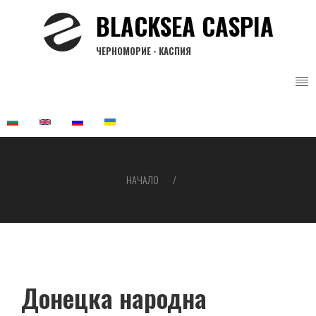
Премини
BLACKSEA CASPIA
към
основното
ЧЕРНОМОРИЕ - КАСПИЯ
съдържание
НАЧАЛО
Breadcrumb
Донецка народна