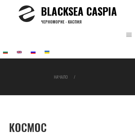
Премини
BLACKSEA CASPIA
към
основното
ЧЕРНОМОРИЕ - КАСПИЯ
съдържание
НАЧАЛО
Breadcrumb
КОСМОС