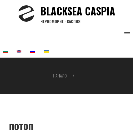
Премини
BLACKSEA CASPIA
към
основното
ЧЕРНОМОРИЕ - КАСПИЯ
съдържание
НАЧАЛО
Breadcrumb
потоп