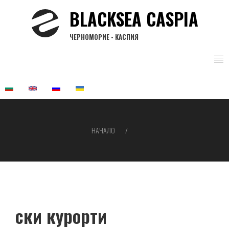
Премини
BLACKSEA CASPIA
към
основното
ЧЕРНОМОРИЕ - КАСПИЯ
съдържание
НАЧАЛО
Breadcrumb
ски курорти