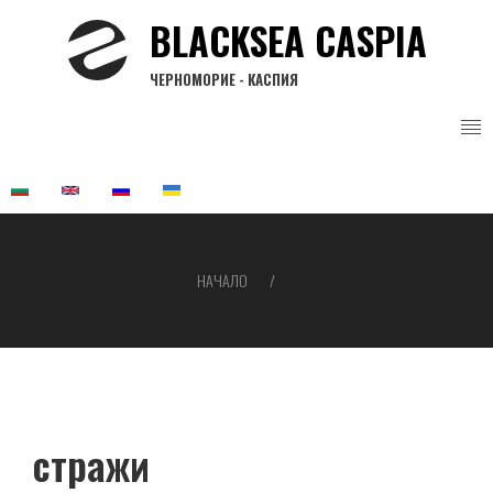
Премини
BLACKSEA CASPIA
към
основното
ЧЕРНОМОРИЕ - КАСПИЯ
съдържание
НАЧАЛО
Breadcrumb
стражи