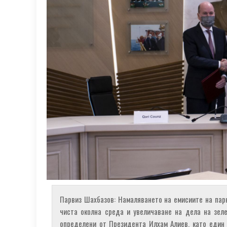
Парвиз Шахбазов: Намаляването на емисиите на парн
чиста околна среда и увеличаване на дела на зеле
определени от Президента Илхам Алиев, като един 