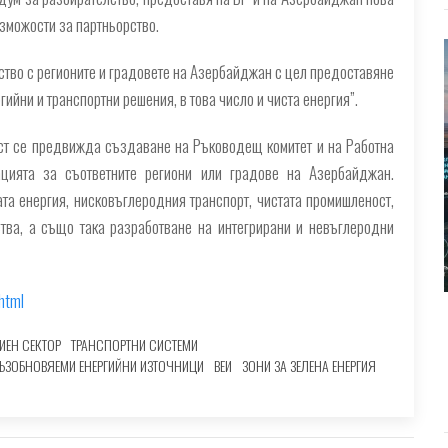
зможости за партньорство.
тво с регионите и градовете на Азербайджан с цел предоставяне
ийни и транспортни решения, в това число и чиста енергия”.
ст се предвижда създаване на Ръководещ комитет и на Работна
ацията за съответните региони или градове на Азербайджан.
та енергия, нисковъглеродния транспорт, чистата промишленост,
ства, а също така разработване на интегрирани и невъглеродни
html
ГИЕН СЕКТОР
ТРАНСПОРТНИ СИСТЕМИ
ЪЗОБНОВЯЕМИ ЕНЕРГИЙНИ ИЗТОЧНИЦИ
ВЕИ
ЗОНИ ЗА ЗЕЛЕНА ЕНЕРГИЯ