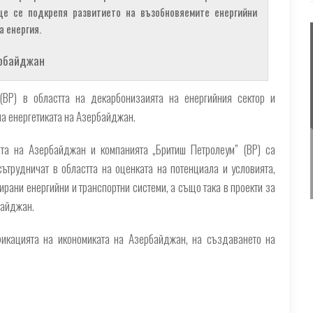
ще се подкрепя развитието на възобновяемите енергийни
а енергия.
ербайджан
BP) в областта на декарбонизаията на енергийния сектор и
на енергетиката на Азербайджан.
ата на Азербайджан и компанията „Бритиш Петролеум” (BP) са
трудничат в областта на оценката на потенциала и условията,
ани енергийни и транспортни системи, а също така в проекти за
байджан.
икацията на икономиката на Азербайджан, на създаването на