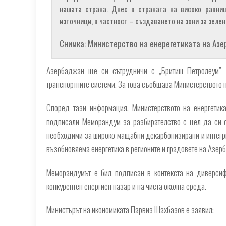
нашата страна. Днес в страната на високо равни
източници, в частност – създаването на зони за зелен
Снимка: Министерство на енерегетиката на Аз
Азербаджан ще си сътрудничи с „Бритиш Петролеум” (
транспортните системи. За това съобщава Министерството 
Според тази информация, Министерството на енергетик
подписали Меморандум за разбирателство с цел да си съ
необходими за широко мащабни декарбонизирани и интегрир
възобновяема енергетика в регионите и градовете на Азер
Меморандумът е бил подписан в контекста на диверсиф
конкурентен енергиен пазар и на чиста околна среда.
Министърът на икономиката Парвиз Шахбазов е заявил: