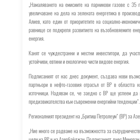
„Намаляването на емисиите на парникови газове с 35 
увеличаване на дела на зелената енергетика в производ
Алиев, като един от приоритетите на социално-икономич
равнище се подкрепя развитието на възобновяемите енер
енергия.
Канят се чуждестранни и местни инвеститори, да учас
устойчиви, евтини и екологично чисти видове енергия.
Подписаният от нас днес документ, създава нови възмо
партньори в нефто-газовия отрасъл от BP в областта 
източници. Надявам се, че заедно с BP ще успеем да п
предизвикателства към съвременни енергийни тенденции”.
Регионалният президент на „Бритиш Петролеум” (BP) за Азе
„Ние много се радваме на възможността за сътрудничество
цели на BP и на Азербайджан. Подписаният днес Меморанд