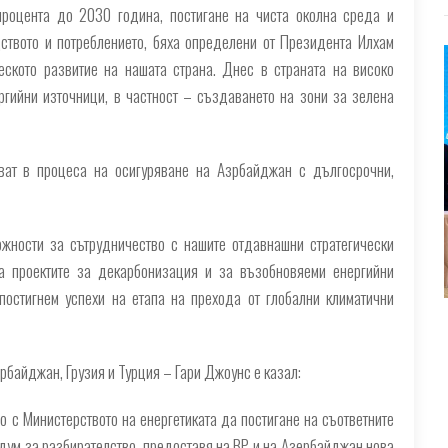
процента до 2030 година, постигане на чиста околна среда и
ството и потреблението, бяха определени от Президента Илхам
еското развитие на нашата страна. Днес в страната на високо
гийни източници, в частност – създаването на зони за зелена
тват в процеса на осигуряване на Азрбайджан с дългосрочни,
жности за сътрудничество с нашите отдавнашни стратегически
на проектите за декарбонизация и за възобновяеми енергийни
остигнем успехи на етапа на прехода от глобални климатични
рбайджан, Грузия и Турция – Гари Джоунс е казал:
 с Министерството на енергетиката да постигане на съответните
ум за разбирателство, предоставя на BP и на Азербайджан нова