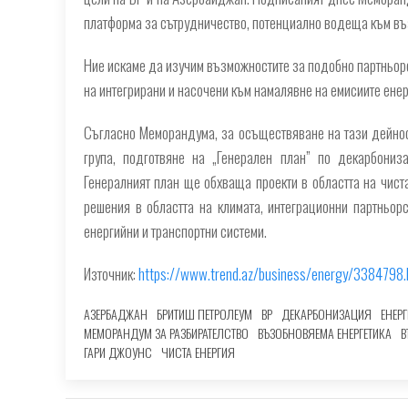
платформа за сътрудничество, потенциално водеща към въ
Ние искаме да изучим възможностите за подобно партньорс
на интегрирани и насочени към намалявне на емисиите енерг
Съгласно Меморандума, за осъществяване на тази дейно
група, подготвяне на „Генерален план” по декарбониз
Генералният план ще обхваща проекти в областта на чиста
решения в областта на климата, интеграционни партньор
енергийни и транспортни системи.
Източник:
https://www.trend.az/business/energy/3384798.
АЗЕРБАДЖАН
БРИТИШ ПЕТРОЛЕУМ
BP
ДЕКАРБОНИЗАЦИЯ
ЕНЕР
МЕМОРАНДУМ ЗА РАЗБИРАТЕЛСТВО
ВЪЗОБНОВЯЕМА ЕНЕРГЕТИКА
В
ГАРИ ДЖОУНС
ЧИСТА ЕНЕРГИЯ