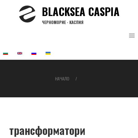
Премини
BLACKSEA CASPIA
към
основното
ЧЕРНОМОРИЕ - КАСПИЯ
съдържание
НАЧАЛО
Breadcrumb
трансформатори