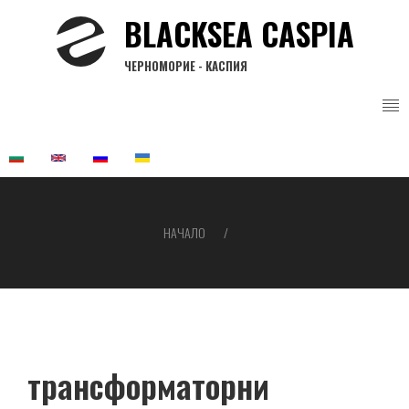
Премини
BLACKSEA CASPIA
към
основното
ЧЕРНОМОРИЕ - КАСПИЯ
съдържание
НАЧАЛО
Breadcrumb
трансформаторни