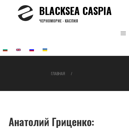
Перейти
BLACKSEA CASPIA
к
основному
ЧЕРНОМОРИЕ - КАСПИЯ
содержанию
ГЛАВНАЯ
Строка
навигации
Анатолий Гриценко: