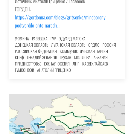
Источник: Анатолій Гриценко / Facebook
ГОРДОН:
https://gordonua.com/blogs/gritsenko/minoborony-
podtverdilo-chto-narodn…
;
УКРАИНА
РАЗВЕДКА
ГУР
ЭДУАРД МАТЮХА
ДОНЕЦКАЯ ОБЛАСТЬ
ЛУГАНСКАЯ ОБЛАСТЬ
ОРДЛО
РОССИЯ
РОССИЙСКАЯ ФЕДЕРАЦИЯ
КОММУНИСТИЧЕСКАЯ ПАРТИЯ
КПРФ
ГЕНАДИЙ ЗЮГАНОВ
ГРУЗИЯ
МОЛДОВА
АБХАЗИЯ
ПРИДНЕСТРОВЬЕ
ЮЖНАЯ ОСЕТИЯ
ЛНР
КАЗБЕК ТАЙСАЕВ
ГУМКОНВОИ
АНАТОЛИЙ ГРИЦЕНКО