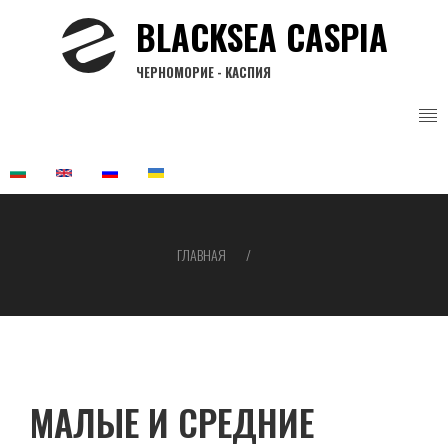
Перейти
BLACKSEA CASPIA
к
основному
ЧЕРНОМОРИЕ - КАСПИЯ
содержанию
ГЛАВНАЯ
Строка
навигации
МАЛЫЕ И СРЕДНИЕ