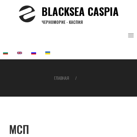
Перейти
BLACKSEA CASPIA
к
основному
ЧЕРНОМОРИЕ - КАСПИЯ
содержанию
ГЛАВНАЯ
Строка
навигации
МСП