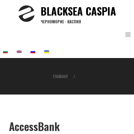
Перейти
BLACKSEA CASPIA
к
основному
ЧЕРНОМОРИЕ - КАСПИЯ
содержанию
ГЛАВНАЯ
Строка
навигации
AccessBank