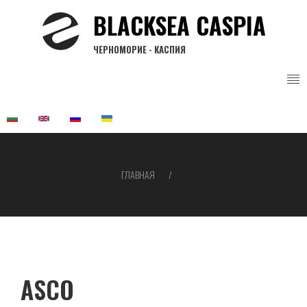
Перейти
BLACKSEA CASPIA
к
основному
ЧЕРНОМОРИЕ - КАСПИЯ
содержанию
ГЛАВНАЯ
Строка
навигации
ASCO