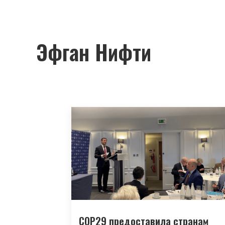
Эфган Нифти
COP29 предоставила странам