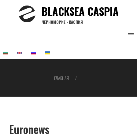
Перейти
BLACKSEA CASPIA
к
основному
ЧЕРНОМОРИЕ - КАСПИЯ
содержанию
ГЛАВНАЯ
Строка
навигации
Euronews