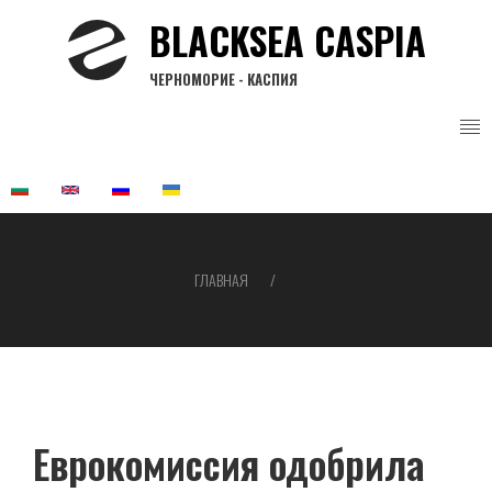
Перейти
BLACKSEA CASPIA
к
основному
ЧЕРНОМОРИЕ - КАСПИЯ
содержанию
ГЛАВНАЯ
Строка
навигации
Еврокомиссия одобрила