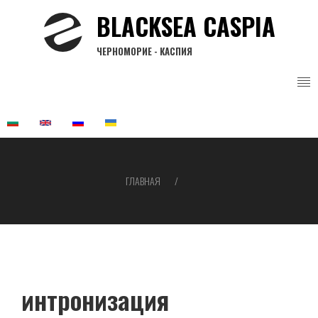
Перейти
BLACKSEA CASPIA
к
основному
ЧЕРНОМОРИЕ - КАСПИЯ
содержанию
ГЛАВНАЯ
Строка
навигации
интронизация