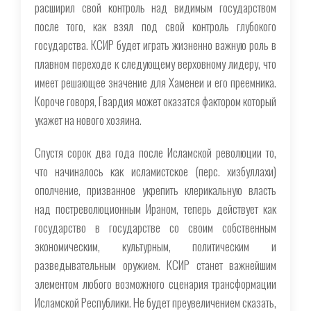
расширил свой контроль над видимым государством
после того, как взял под свой контроль глубокого
государства. КСИР будет играть жизненно важную роль в
плавном переходе к следующему верховному лидеру, что
имеет решающее значение для Хаменеи и его преемника.
Короче говоря, Гвардия может оказатся фактором который
укажет на нового хозяина.
Спустя сорок два года после Исламской революции то,
что начиналось как исламистское (перс.
хизбуллахи
)
ополчение, призванное укрепить клерикальную власть
над постреволюционным Ираном, теперь действует как
государство в государстве со своим собственным
экономическим, культурным, политическим и
разведывательным оружием. КСИР станет важнейшим
элементом любого возможного сценария трансформации
Исламской Республики. Не будет преувеличением сказать,