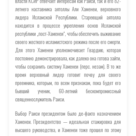
власти КСИР отвечает интересам как Раиси, так и его 82-
летнего наставника аятоллы Али Хаменеи, верховного
лидера Исламской Республики. Стареющий аятолла
находится в процессе укрепления основ Исламской
республики „пост-Хаменеи“, чтобы обеспечить выживание
своего жесткого исламистского режима после его смерти.
Для этого Хаменеи уполномочивает Гвардию, которая
постоянно демонстрировала, как далеко она готова зайти,
чтобы сохранить систему Хаменеи (перс.
незам
). В то же
время верховный лидер готовит почву для своего
преемника, которым, по всем признакам, пока будет его
бывший ученик, 60-летний бескомпромиссный
священнослужитель Раиси.
Выбор Раиси президентом было де-факто назначением
Хаменеи. Президентство — идеальная стажировка для
высшего руководства, и Хаменеи тоже прошел по этому