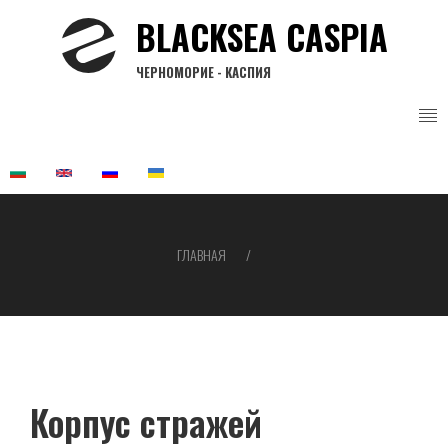
Перейти
BLACKSEA CASPIA
к
основному
ЧЕРНОМОРИЕ - КАСПИЯ
содержанию
ГЛАВНАЯ
Строка
навигации
Корпус стражей