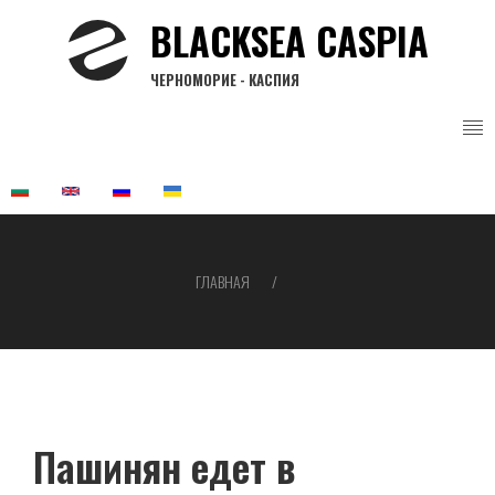
Перейти
BLACKSEA CASPIA
к
основному
ЧЕРНОМОРИЕ - КАСПИЯ
содержанию
ГЛАВНАЯ
Строка
навигации
Пашинян едет в