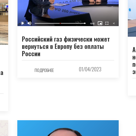
Российский газ физически может
вернуться в Европу без оплаты
А
России
н
п
01/04/2023
э
ПОДРОБНЕЕ
па