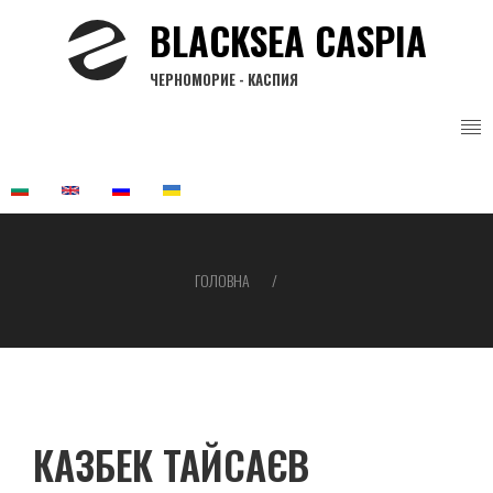
Перейти
BLACKSEA CASPIA
до
основного
ЧЕРНОМОРИЕ - КАСПИЯ
вмісту
ГОЛОВНА
Рядок
навіґації
КАЗБЕК ТАЙСАЄВ