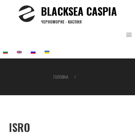
Перейти
BLACKSEA CASPIA
до
основного
ЧЕРНОМОРИЕ - КАСПИЯ
вмісту
ГОЛОВНА
Рядок
навіґації
ISRO